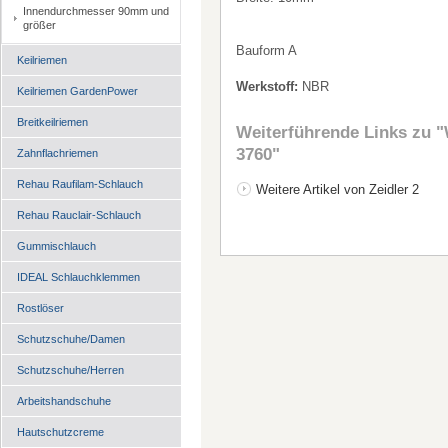
Innendurchmesser 90mm und
größer
Bauform A
Keilriemen
Werkstoff:
NBR
Keilriemen GardenPower
Breitkeilriemen
Weiterführende Links zu
"
3760"
Zahnflachriemen
Rehau Raufilam-Schlauch
Weitere Artikel von Zeidler 2
Rehau Rauclair-Schlauch
Gummischlauch
IDEAL Schlauchklemmen
Rostlöser
Schutzschuhe/Damen
Schutzschuhe/Herren
Arbeitshandschuhe
Hautschutzcreme