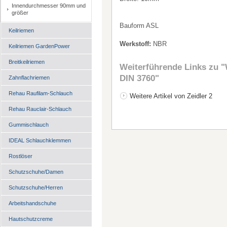
Innendurchmesser 90mm und
größer
Bauform ASL
Keilriemen
Werkstoff:
NBR
Keilriemen GardenPower
Breitkeilriemen
Weiterführende Links zu
"
DIN 3760"
Zahnflachriemen
Rehau Raufilam-Schlauch
Weitere Artikel von Zeidler 2
Rehau Rauclair-Schlauch
Gummischlauch
IDEAL Schlauchklemmen
Rostlöser
Schutzschuhe/Damen
Schutzschuhe/Herren
Arbeitshandschuhe
Hautschutzcreme