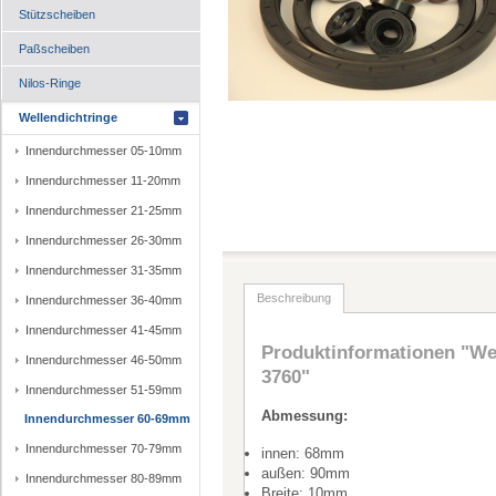
Stützscheiben
Paßscheiben
Nilos-Ringe
Wellendichtringe
Innendurchmesser 05-10mm
Innendurchmesser 11-20mm
Innendurchmesser 21-25mm
Innendurchmesser 26-30mm
Innendurchmesser 31-35mm
Beschreibung
Innendurchmesser 36-40mm
Innendurchmesser 41-45mm
Produktinformationen "We
Innendurchmesser 46-50mm
3760"
Innendurchmesser 51-59mm
Abmessung:
Innendurchmesser 60-69mm
Innendurchmesser 70-79mm
innen: 68mm
außen: 90mm
Innendurchmesser 80-89mm
Breite: 10mm