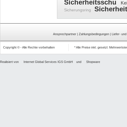
Sicherheitsschu
Ke
Sicherhe
Sicherungsring
Ansprechpartner
|
Zahlungsbedingungen
|
Liefer- un
Copyright © - Alle Rechte vorbehalten
* Alle Preise inkl. gesetzl. Mehrwertst
Realisiert von
Internet Global Services IGS GmbH
und
Shopware