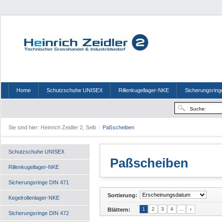
Home
Schutzschuhe UNISEX
Rillenkugellager-NKE
Sicherungsring
Sie sind hier:
Heinrich Zeidler 2, Selb
/
Paßscheiben
Schutzschuhe UNISEX
Paßscheiben
Rillenkugellager-NKE
Sicherungsringe DIN 471
Sortierung:
Kegelrollenlager-NKE
1
2
3
4
...
Blättern:
Sicherungsringe DIN 472