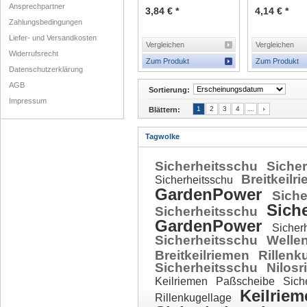
Ansprechpartner
3,84 € *
4,14 € *
Zahlungsbedingungen
Liefer- und Versandkosten
Vergleichen
Vergleichen
Widerrufsrecht
Zum Produkt
Zum Produkt
Datenschutzerklärung
AGB
Sortierung:
Impressum
1
2
3
4
...
Blättern:
Tagwolke
Sicherheitsschu
Siche
Breitkeilr
Sicherheitsschu
GardenPower
Sich
Sich
Sicherheitsschu
GardenPower
Sicher
Sicherheitsschu
Welle
Breitkeilriemen
Rillenk
Sicherheitsschu
Nilos
Keilriemen
Paßscheibe
Sich
Keilrie
Rillenkugellage