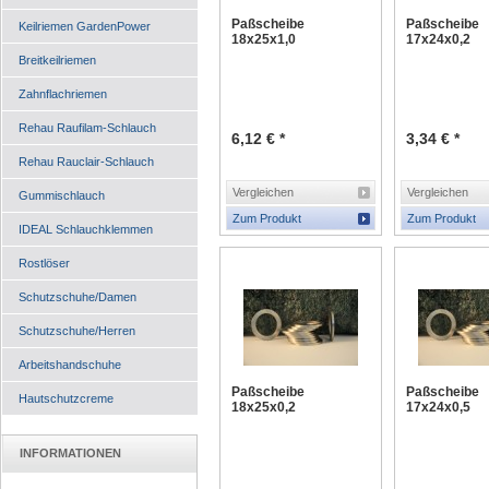
Paßscheibe
Paßscheibe
Keilriemen GardenPower
18x25x1,0
17x24x0,2
Breitkeilriemen
Zahnflachriemen
Rehau Raufilam-Schlauch
6,12 € *
3,34 € *
Rehau Rauclair-Schlauch
Vergleichen
Vergleichen
Gummischlauch
Zum Produkt
Zum Produkt
IDEAL Schlauchklemmen
Rostlöser
Schutzschuhe/Damen
Schutzschuhe/Herren
Arbeitshandschuhe
Paßscheibe
Paßscheibe
Hautschutzcreme
18x25x0,2
17x24x0,5
INFORMATIONEN