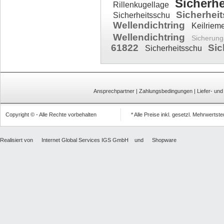
Sicherh
Rillenkugellage
Sicherhei
Sicherheitsschu
Wellendichtring
Keilriem
Wellendichtring
Sicherung
61822
Sic
Sicherheitsschu
Ansprechpartner
|
Zahlungsbedingungen
|
Liefer- un
Copyright © - Alle Rechte vorbehalten
* Alle Preise inkl. gesetzl. Mehrwertst
Realisiert von
Internet Global Services IGS GmbH
und
Shopware