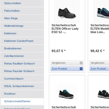
Stützscheiben
Paßscheiben
Nilos-Ringe
Sicherheitsschuh
Sicherheitss
Wellendichtringe
ELTEN Officer Lady
ELTEN Maddi
ESD S2 -...
blue Low...
Keilriemen
Keilriemen GardenPower
Breitkeilriemen
93,07 € *
98,42 € *
Zahnflachriemen
Vergleichen
Vergleichen
Rehau Raufilam-Schlauch
Zum Produkt
Zum Produkt
Rehau Rauclair-Schlauch
Gummischlauch
IDEAL Schlauchklemmen
Rostlöser
Schutzschuhe/Damen
Sicherheitsschuh
Sicherheitss