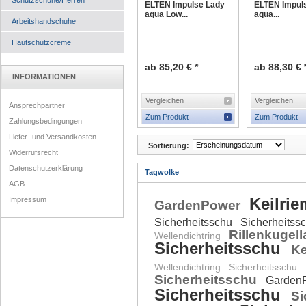
Schutzschuhe/Herren
ELTEN Impulse Lady
ELTEN Impul
aqua Low...
aqua...
Arbeitshandschuhe
Hautschutzcreme
ab 85,20 € *
ab 88,30 € 
INFORMATIONEN
Vergleichen
Vergleichen
Ansprechpartner
Zum Produkt
Zum Produkt
Zahlungsbedingungen
Liefer- und Versandkosten
Sortierung:
Widerrufsrecht
Datenschutzerklärung
Tagwolke
AGB
Impressum
Keilri
GardenPower
Sicherheitsschu
Sicherheitss
Rillenkugel
Wellendichtring
Sicherheitsschu
Ke
Wellendichtring
Sicherheitsschu
Sicherheitsschu
Garden
Sicherheitsschu
Si