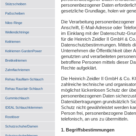
Stützscheiben
personenbezogener Daten erforderlich 
gesetzliche Grundlage, holen wir gener
Paßscheiben
Die Verarbeitung personenbezogener 
Nilos-Ringe
Anschrift, E-Mail-Adresse oder Telefo
Wellendichtringe
im Einklang mit der Datenschutz-Gru
für die Heinrich Zeidler II GmbH & C
Keilriemen
Datenschutzbestimmungen. Mittels d
Unternehmen die Öffentlichkeit über
Keilriemen GardenPower
genutzten und verarbeiteten persone
Breitkeilriemen
betroffene Personen mittels dieser D
Rechte aufgeklärt.
Zahnflachriemen
Die Heinrich Zeidler II GmbH & Co. KG
Rehau Raufilam-Schlauch
zahlreiche technische und organisa
Rehau Rauclair-Schlauch
möglichst lückenlosen Schutz der über
personenbezogenen Daten sicherzuste
Gummischlauch
Datenübertragungen grundsätzlich Sic
Schutz nicht gewährleistet werden ka
IDEAL Schlauchklemmen
Person frei, personenbezogene Daten 
Rostlöser
telefonisch, an uns zu übermitteln.
Schutzschuhe/Damen
1. Begriffsbestimmungen
Schutzschuhe/Herren