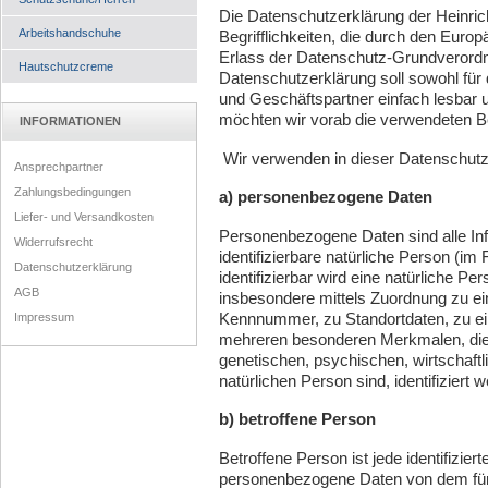
Die Datenschutzerklärung der Heinric
Arbeitshandschuhe
Begrifflichkeiten, die durch den Euro
Erlass der Datenschutz-Grundveror
Hautschutzcreme
Datenschutzerklärung soll sowohl für 
und Geschäftspartner einfach lesbar u
möchten wir vorab die verwendeten Beg
INFORMATIONEN
Wir verwenden in dieser Datenschutze
Ansprechpartner
Zahlungsbedingungen
a) personenbezogene Daten
Liefer- und Versandkosten
Personenbezogene Daten sind alle Infor
Widerrufsrecht
identifizierbare natürliche Person (im
Datenschutzerklärung
identifizierbar wird eine natürliche Pe
AGB
insbesondere mittels Zuordnung zu e
Kennnummer, zu Standortdaten, zu ei
Impressum
mehreren besonderen Merkmalen, die 
genetischen, psychischen, wirtschaftlic
natürlichen Person sind, identifiziert 
b) betroffene Person
Betroffene Person ist jede identifiziert
personenbezogene Daten von dem für d