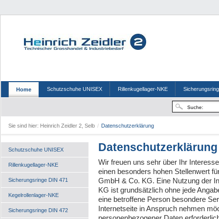
Schutzschuhe UNISEX
Rillenkugellager-NKE
Sicherungsrin
Home
Sie sind hier:
Heinrich Zeidler 2, Selb
/
Datenschutzerklärung
Datenschutzerklärung
Schutzschuhe UNISEX
Wir freuen uns sehr über Ihr Intere
Rillenkugellager-NKE
einen besonders hohen Stellenwert für 
GmbH & Co. KG. Eine Nutzung der Int
Sicherungsringe DIN 471
KG ist grundsätzlich ohne jede Anga
Kegelrollenlager-NKE
eine betroffene Person besondere Se
Internetseite in Anspruch nehmen möc
Sicherungsringe DIN 472
personenbezogener Daten erforderlich