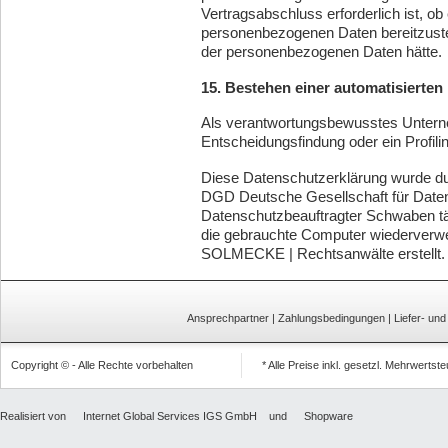
Vertragsabschluss erforderlich ist, ob 
personenbezogenen Daten bereitzustel
der personenbezogenen Daten hätte.
15. Bestehen einer automatisierte
Als verantwortungsbewusstes Unterne
Entscheidungsfindung oder ein Profilin
Diese Datenschutzerklärung wurde d
DGD Deutsche Gesellschaft für Date
Datenschutzbeauftragter Schwaben
t
die
gebrauchte Computer
wiederverwe
SOLMECKE | Rechtsanwälte
erstellt.
Ansprechpartner
|
Zahlungsbedingungen
|
Liefer- un
Copyright © - Alle Rechte vorbehalten
* Alle Preise inkl. gesetzl. Mehrwertst
Realisiert von
Internet Global Services IGS GmbH
und
Shopware