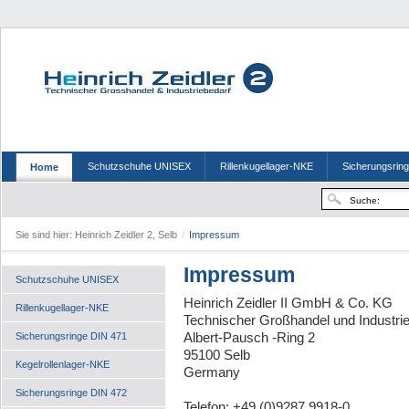
Schutzschuhe UNISEX
Rillenkugellager-NKE
Sicherungsrin
Home
Sie sind hier:
Heinrich Zeidler 2, Selb
/
Impressum
Impressum
Schutzschuhe UNISEX
Heinrich Zeidler II GmbH & Co. KG
Rillenkugellager-NKE
Technischer Großhandel und Industri
Albert-Pausch -Ring 2
Sicherungsringe DIN 471
95100 Selb
Kegelrollenlager-NKE
Germany
Sicherungsringe DIN 472
Telefon: +49 (0)9287 9918-0