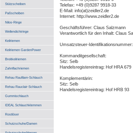
Stützscheiben
Telefax: +49 (0)9287 9918-33
E-Mail: info(at)zeidler2.de
Paßscheiben
Internet:
http://www.zeidler2.de
Nilos-Ringe
Geschäftsführer: Claus Salzmann
Wellendichtringe
Verantwortlich für den Inhalt: Claus 
Keilriemen
Umsatzsteuer-Identifikationsnummer
Keilriemen GardenPower
Kommanditgesellschaft:
Breitkeilriemen
Sitz: Selb
Handelsregistereintrag: Hof HRA 679
Zahnflachriemen
Rehau Raufilam-Schlauch
Komplementärin:
Sitz: Selb
Rehau Rauclair-Schlauch
Handelsregistereintrag: Hof HRB 93
Gummischlauch
IDEAL Schlauchklemmen
Rostlöser
Schutzschuhe/Damen
Schutzschuhe/Herren