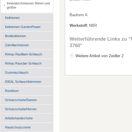
Innendurchmesser 90mm und
größer
Bauform A
Keilriemen
Werkstoff:
NBR
Keilriemen GardenPower
Breitkeilriemen
Weiterführende Links zu
"
3760"
Zahnflachriemen
Rehau Raufilam-Schlauch
Weitere Artikel von Zeidler 2
Rehau Rauclair-Schlauch
Gummischlauch
IDEAL Schlauchklemmen
Rostlöser
Schutzschuhe/Damen
Schutzschuhe/Herren
Arbeitshandschuhe
Hautschutzcreme