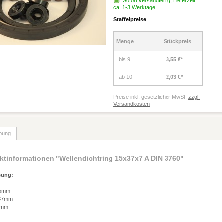
Sofort versandfertig, Lieferzeit
ca. 1-3 Werktage
Staffelpreise
Menge
Stückpreis
bis
9
3,55 €*
ab
10
2,03 €*
Preise inkl. gesetzlicher MwSt.
zzgl.
Versandkosten
bung
ktinformationen "Wellendichtring 15x37x7 A DIN 3760"
sung:
15mm
 37mm
 7mm