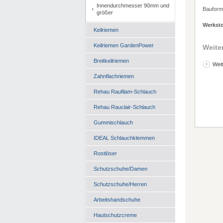
Innendurchmesser 90mm und
Bauform
größer
Werksto
Keilriemen
Keilriemen GardenPower
Weite
Breitkeilriemen
Weit
Zahnflachriemen
Rehau Raufilam-Schlauch
Rehau Rauclair-Schlauch
Gummischlauch
IDEAL Schlauchklemmen
Rostlöser
Schutzschuhe/Damen
Schutzschuhe/Herren
Arbeitshandschuhe
Hautschutzcreme