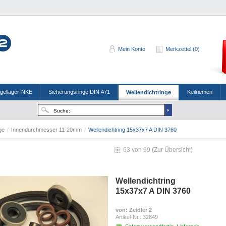
Mein Konto
Merkzettel (0)
ugellager-NKE
Sicherungsringe DIN 471
Keilriemen
Wellendichtringe
nge
/
Innendurchmesser 11-20mm
/
Wellendichtring 15x37x7 A DIN 3760
63 von 99 (
Zur Übersicht
)
Wellendichtring
15x37x7 A DIN 3760
von
: Zeidler 2
Artikel-Nr.:
32849