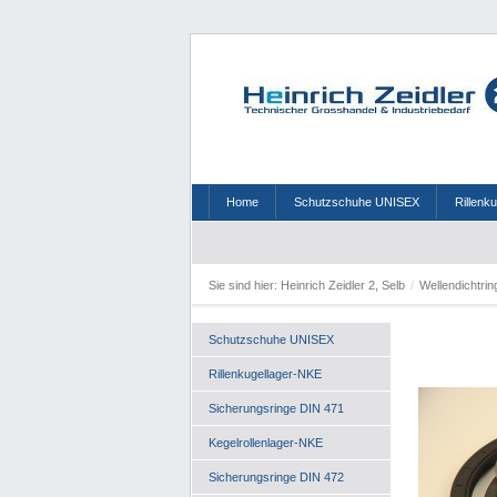
Home
Schutzschuhe UNISEX
Rillenk
Sie sind hier:
Heinrich Zeidler 2, Selb
/
Wellendichtri
Schutzschuhe UNISEX
Rillenkugellager-NKE
Sicherungsringe DIN 471
Kegelrollenlager-NKE
Sicherungsringe DIN 472