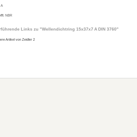
 A
ff:
NBR
rführende Links zu
"Wellendichtring 15x37x7 A DIN 3760"
ere Artikel von Zeidler 2