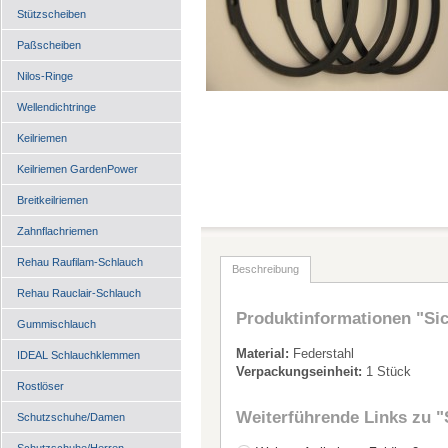
Stützscheiben
Paßscheiben
Nilos-Ringe
Wellendichtringe
Keilriemen
Keilriemen GardenPower
Breitkeilriemen
Zahnflachriemen
Rehau Raufilam-Schlauch
Beschreibung
Rehau Rauclair-Schlauch
Produktinformationen "Sic
Gummischlauch
Material:
Federstahl
IDEAL Schlauchklemmen
Verpackungseinheit:
1 Stück
Rostlöser
Weiterführende Links zu
"
Schutzschuhe/Damen