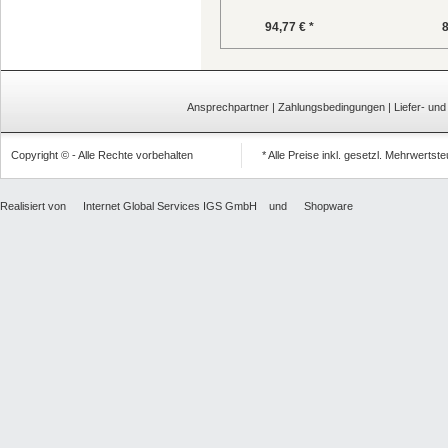
94,77 € *
8
Ansprechpartner
|
Zahlungsbedingungen
|
Liefer- un
Copyright © - Alle Rechte vorbehalten
* Alle Preise inkl. gesetzl. Mehrwertst
Realisiert von
Internet Global Services IGS GmbH
und
Shopware