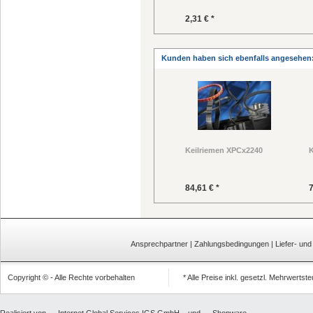
2,31 € *
Kunden haben sich ebenfalls angesehen
Keilriemen XPCx2240
K
84,61 € *
7
Ansprechpartner
|
Zahlungsbedingungen
|
Liefer- un
Copyright © - Alle Rechte vorbehalten
* Alle Preise inkl. gesetzl. Mehrwertst
Realisiert von
Internet Global Services IGS GmbH
und
Shopware