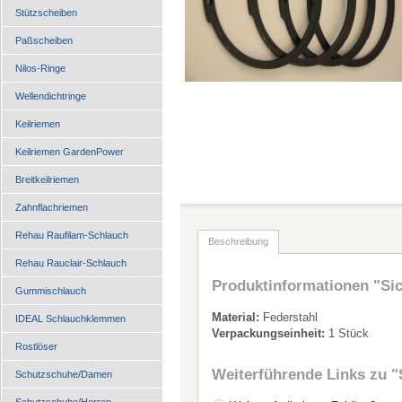
Stützscheiben
Paßscheiben
Nilos-Ringe
Wellendichtringe
Keilriemen
Keilriemen GardenPower
Breitkeilriemen
Zahnflachriemen
Rehau Raufilam-Schlauch
Beschreibung
Rehau Rauclair-Schlauch
Produktinformationen "Sic
Gummischlauch
Material:
Federstahl
IDEAL Schlauchklemmen
Verpackungseinheit:
1 Stück
Rostlöser
Weiterführende Links zu
"
Schutzschuhe/Damen