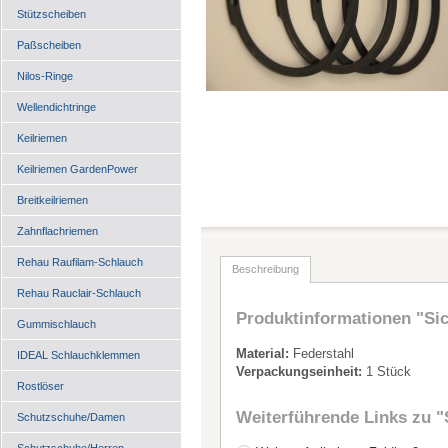
Stützscheiben
Paßscheiben
Nilos-Ringe
Wellendichtringe
Keilriemen
Keilriemen GardenPower
Breitkeilriemen
Zahnflachriemen
Rehau Raufilam-Schlauch
Beschreibung
Rehau Rauclair-Schlauch
Produktinformationen "Sic
Gummischlauch
Material:
Federstahl
IDEAL Schlauchklemmen
Verpackungseinheit:
1 Stück
Rostlöser
Weiterführende Links zu
"
Schutzschuhe/Damen