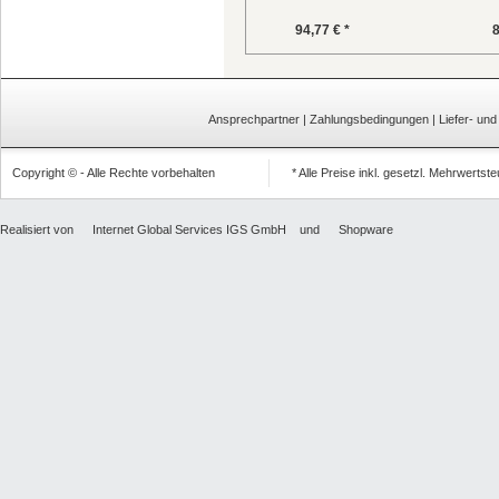
94,77 € *
8
Ansprechpartner
|
Zahlungsbedingungen
|
Liefer- un
Copyright © - Alle Rechte vorbehalten
* Alle Preise inkl. gesetzl. Mehrwertst
Realisiert von
Internet Global Services IGS GmbH
und
Shopware