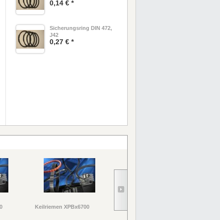
0,14 € *
Sicherungsring DIN 472,
J42
0,27 € *
0
Keilriemen XPBx6700
Keilriemen XPBx5600
Kei