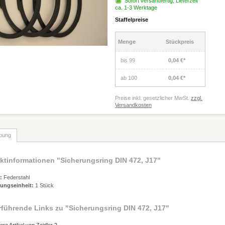
Sofort versandfertig, Lieferzeit
ca. 1-3 Werktage
Staffelpreise
Menge
Stückpreis
bis
99
0,04 €*
ab
100
0,04 €*
Preise inkl. gesetzlicher MwSt.
zzgl.
Versandkosten
bung
ktinformationen "Sicherungsring DIN 472, J17"
:
Federstahl
ungseinheit:
1 Stück
rführende Links zu
"Sicherungsring DIN 472, J17"