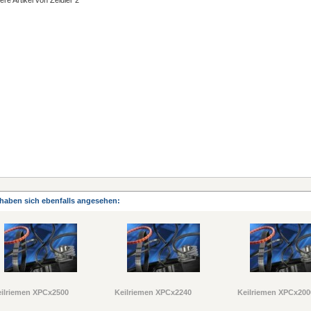
ere Artikel von Zeidler 2
haben sich ebenfalls angesehen:
ilriemen XPCx2500
Keilriemen XPCx2240
Keilriemen XPCx200