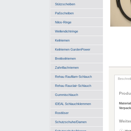
Stützscheiben
Paßscheiben
Nilos-Ringe
Wellendichtringe
Keilriemen
Keilriemen GardenPower
Breitkeilriemen
Zahnflachriemen
Rehau Raufilam-Schlauch
Beschrei
Rehau Rauclair-Schlauch
Produ
Gummischlauch
Material
IDEAL Schlauchklemmen
Verpack
Rostlöser
Weite
Schutzschuhe/Damen