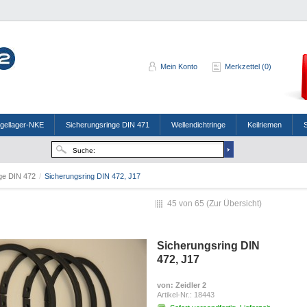
Mein Konto
Merkzettel (0)
ugellager-NKE
Sicherungsringe DIN 471
Wellendichtringe
Keilriemen
nge DIN 472
/
Sicherungsring DIN 472, J17
45 von 65 (
Zur Übersicht
)
Sicherungsring DIN
472, J17
von
: Zeidler 2
Artikel-Nr.:
18443