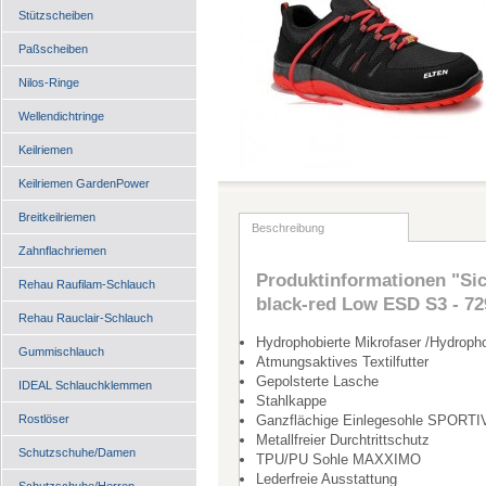
Stützscheiben
Paßscheiben
Nilos-Ringe
Wellendichtringe
Keilriemen
Keilriemen GardenPower
Breitkeilriemen
Beschreibung
Zahnflachriemen
Produktinformationen "S
Rehau Raufilam-Schlauch
black-red Low ESD S3 - 7
Rehau Rauclair-Schlauch
Hydrophobierte Mikrofaser /Hydrophob
Gummischlauch
Atmungsaktives Textilfutter
Gepolsterte Lasche
IDEAL Schlauchklemmen
Stahlkappe
Rostlöser
Ganzflächige Einlegesohle SPORT
Metallfreier Durchtrittschutz
Schutzschuhe/Damen
TPU/PU Sohle MAXXIMO
Lederfreie Ausstattung