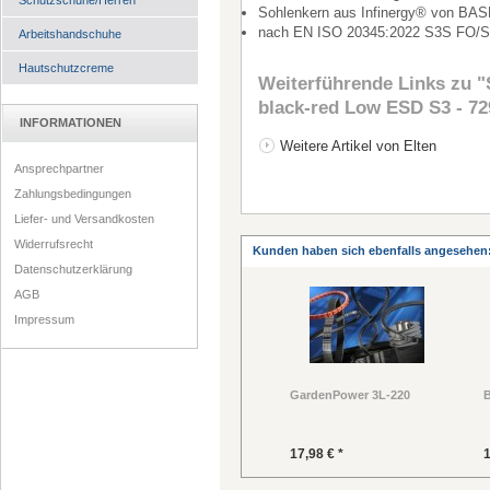
Schutzschuhe/Herren
Sohlenkern aus Infinergy® von BAS
nach EN ISO 20345:2022 S3S FO/S
Arbeitshandschuhe
Hautschutzcreme
Weiterführende Links zu
"
black-red Low ESD S3 - 7
INFORMATIONEN
Weitere Artikel von Elten
Ansprechpartner
Zahlungsbedingungen
Liefer- und Versandkosten
Widerrufsrecht
Kunden haben sich ebenfalls angesehen
Datenschutzerklärung
AGB
Impressum
GardenPower 3L-220
B
17,98 € *
1