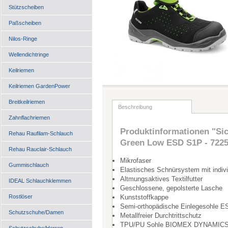
Stützscheiben
Paßscheiben
Nilos-Ringe
Wellendichtringe
Keilriemen
Keilriemen GardenPower
Breitkeilriemen
Beschreibung
Zahnflachriemen
Produktinformationen "Si
Rehau Raufilam-Schlauch
Green Low ESD S1P - 722
Rehau Rauclair-Schlauch
Mikrofaser
Gummischlauch
Elastisches Schnürsystem mit individ
Altmungsaktives Textilfutter
IDEAL Schlauchklemmen
Geschlossene, gepolsterte Lasche
Rostlöser
Kunststoffkappe
Semi-orthopädische Einlegesohle E
Schutzschuhe/Damen
Metallfreier Durchtrittschutz
TPU/PU Sohle BIOMEX DYNAMIC