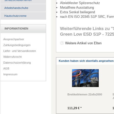
Schutzschuhe/Herren
Abriebfester Spitzenschutz
Metallfreie Ausstattung
Arbeitshandschuhe
Extra Senkel beiliegend
Hautschutzcreme
nach EN ISO 20345 S1P SRC, For
Weiterführende Links zu
"
INFORMATIONEN
Green Low ESD S1P - 722
Ansprechpartner
Weitere Artikel von Elten
Zahlungsbedingungen
Liefer- und Versandkosten
Widerrufsrecht
Kunden haben sich ebenfalls angesehen
Datenschutzerklärung
AGB
Impressum
Breitkeilriemen 22x8x2000
S
J
111,29 € *
1