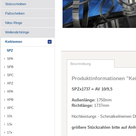
Stützscheiben
Paßscheiben
Nilos-Ringe
Wellendichtringe
Keilriemen
SPZ
SPA
Beschreibung
SPB
SPC
Produktinformationen "Ke
XPZ
SPZx1737 = AV 10/9,5
XPA
XPB
Außenlänge:
1750mm
Richtlänge:
1737mm
XPC
10x
Hochleistungs - Schmalkeilriemen D
13x
größere Stückzahlen bitte auf Anf
17x