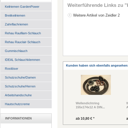
Weiterführende Links zu
"
Keilriemen GardenPower
Weitere Artikel von Zeidler 2
Breitkeilriemen
Zahnflachriemen
Rehau Raufilam-Schlauch
Rehau Rauclair-Schlauch
Gummischlauch
IDEAL Schlauchklemmen
Kunden haben sich ebenfalls angesehen
Rostlöser
Schutzschuhe/Damen
Schutzschuhe/Herren
Arbeitshandschuhe
Wellendichtring
W
Hautschutzcreme
155x174x12 A DIN...
A
INFORMATIONEN
ab 10,80 € *
a