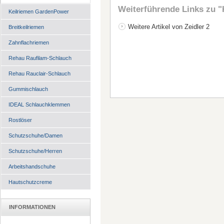
Weiterführende Links zu
"
Keilriemen GardenPower
Weitere Artikel von Zeidler 2
Breitkeilriemen
Zahnflachriemen
Rehau Raufilam-Schlauch
Rehau Rauclair-Schlauch
Gummischlauch
IDEAL Schlauchklemmen
Rostlöser
Schutzschuhe/Damen
Schutzschuhe/Herren
Arbeitshandschuhe
Hautschutzcreme
INFORMATIONEN