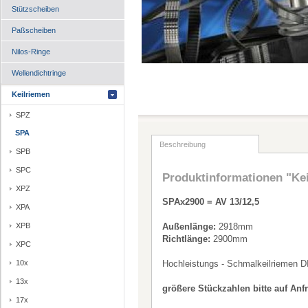
Stützscheiben
Paßscheiben
Nilos-Ringe
Wellendichtringe
Keilriemen
SPZ
SPA
Beschreibung
SPB
SPC
Produktinformationen "Ke
XPZ
SPAx2900 = AV 13/12,5
XPA
XPB
Außenlänge:
2918mm
Richtlänge:
2900mm
XPC
10x
Hochleistungs - Schmalkeilriemen D
13x
größere Stückzahlen bitte auf Anf
17x