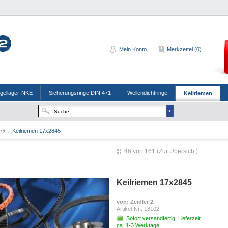
Mein Konto
Merkzettel (0)
ugellager-NKE
Sicherungsringe DIN 471
Wellendichtringe
Keilriemen
7x
/
Keilriemen 17x2845
46 von 161 (
Zur Übersicht
)
Keilriemen 17x2845
von
: Zeidler 2
Artikel-Nr.:
18102
Sofort versandfertig, Lieferzeit
ca. 1-3 Werktage