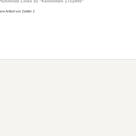
rführende Links zu
"Keilriemen 17x2845"
ere Artikel von Zeidler 2