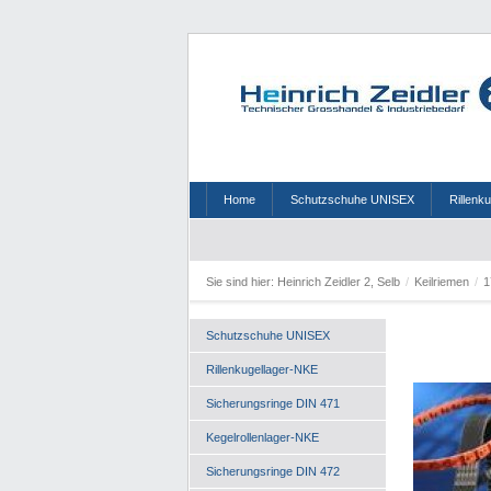
Home
Schutzschuhe UNISEX
Rillenk
Sie sind hier:
Heinrich Zeidler 2, Selb
/
Keilriemen
/
1
Schutzschuhe UNISEX
Rillenkugellager-NKE
Sicherungsringe DIN 471
Kegelrollenlager-NKE
Sicherungsringe DIN 472