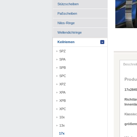
Stützscheiben
Paßscheiben
Nilos-Ringe
Wellendichtringe
Keilriemen
SPZ
SPA
Beschrei
SPB
SPC
Produ
XPZ
17x284
XPA
Richtlä
XPB
Innenlä
XPC
Klassis
10x
größere
13x
17x