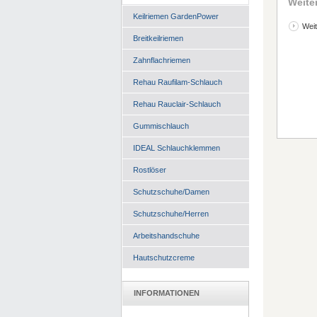
Weite
Keilriemen GardenPower
Weit
Breitkeilriemen
Zahnflachriemen
Rehau Raufilam-Schlauch
Rehau Rauclair-Schlauch
Gummischlauch
IDEAL Schlauchklemmen
Rostlöser
Schutzschuhe/Damen
Schutzschuhe/Herren
Arbeitshandschuhe
Hautschutzcreme
INFORMATIONEN