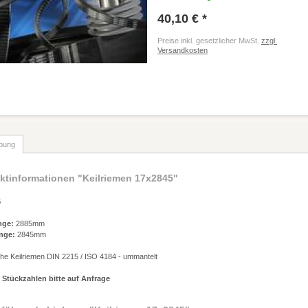
40,10 € *
Preise inkl. gesetzlicher MwSt.
zzgl.
Versandkosten
bung
ktinformationen "Keilriemen 17x2845"
5
nge:
2885mm
nge:
2845mm
che Keilriemen DIN 2215 / ISO 4184 - ummantelt
 Stückzahlen bitte auf Anfrage