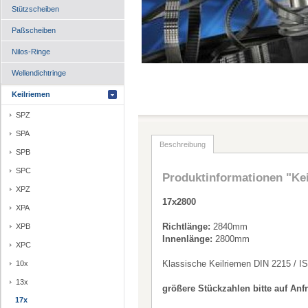
Stützscheiben
Paßscheiben
Nilos-Ringe
Wellendichtringe
Keilriemen
SPZ
SPA
Beschreibung
SPB
SPC
Produktinformationen "Ke
XPZ
17x2800
XPA
Richtlänge:
2840mm
XPB
Innenlänge:
2800mm
XPC
Klassische Keilriemen DIN 2215 / I
10x
13x
größere Stückzahlen bitte auf Anf
17x