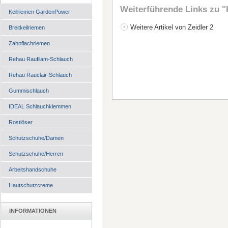
Weiterführende Links zu
"
Keilriemen GardenPower
Weitere Artikel von Zeidler 2
Breitkeilriemen
Zahnflachriemen
Rehau Raufilam-Schlauch
Rehau Rauclair-Schlauch
Gummischlauch
IDEAL Schlauchklemmen
Rostlöser
Schutzschuhe/Damen
Schutzschuhe/Herren
Arbeitshandschuhe
Hautschutzcreme
INFORMATIONEN