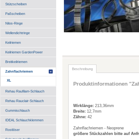
Stützscheiben
Paßscheiben
Nilos-Ringe
Wellendichtringe
Keilriemen
Keilriemen GardenPower
Breitkeilriemen
Beschreibung
Zahnflachriemen
XL
Produktinformationen "Za
Rehau Raufilam-Schlauch
Rehau Rauclair-Schlauch
Wirklänge:
213,36mm
Gummischlauch
Breite:
12,7mm
Zähne:
42
IDEAL Schlauchklemmen
Zahnflachriemen - Neoprene
Rostlöser
größere Stückzahlen bitte auf Anf