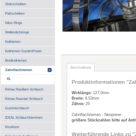
Stützscheiben
Paßscheiben
Nilos-Ringe
Wellendichtringe
Keilriemen
Keilriemen GardenPower
Breitkeilriemen
Beschreibung
Zahnflachriemen
XL
Produktinformationen "Za
Rehau Raufilam-Schlauch
Wirklänge:
127,0mm
Breite:
9,53mm
Rehau Rauclair-Schlauch
Zähne:
25
Gummischlauch
Zahnflachriemen - Neoprene
IDEAL Schlauchklemmen
größere Stückzahlen bitte auf Anf
Rostlöser
Weiterführende Links zu
"