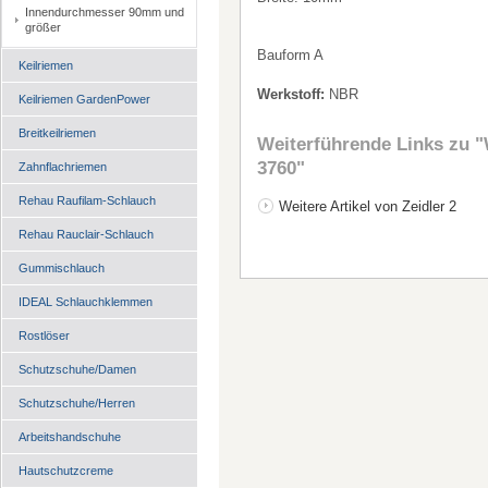
Innendurchmesser 90mm und
größer
Bauform A
Keilriemen
Werkstoff:
NBR
Keilriemen GardenPower
Breitkeilriemen
Weiterführende Links zu
"
3760"
Zahnflachriemen
Rehau Raufilam-Schlauch
Weitere Artikel von Zeidler 2
Rehau Rauclair-Schlauch
Gummischlauch
IDEAL Schlauchklemmen
Rostlöser
Schutzschuhe/Damen
Schutzschuhe/Herren
Arbeitshandschuhe
Hautschutzcreme