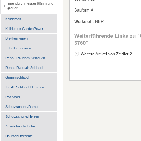
Innendurchmesser 90mm und
größer
Bauform A
Keilriemen
Werkstoff:
NBR
Keilriemen GardenPower
Weiterführende Links zu
"
Breitkeilriemen
3760"
Zahnflachriemen
Weitere Artikel von Zeidler 2
Rehau Raufilam-Schlauch
Rehau Rauclair-Schlauch
Gummischlauch
IDEAL Schlauchklemmen
Rostlöser
Schutzschuhe/Damen
Schutzschuhe/Herren
Arbeitshandschuhe
Hautschutzcreme