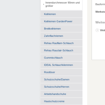
Innendurchmesser 90mm und
Bauform
größer
Werksto
Keilriemen
Keilriemen GardenPower
Weite
Breitkeilriemen
Weit
Zahnflachriemen
Rehau Raufilam-Schlauch
Rehau Rauclair-Schlauch
Gummischlauch
IDEAL Schlauchklemmen
Rostlöser
Schutzschuhe/Damen
Schutzschuhe/Herren
Arbeitshandschuhe
Hautschutzcreme