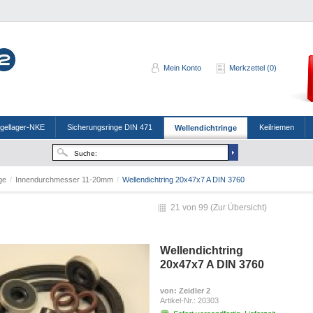
Mein Konto
Merkzettel (0)
ugellager-NKE
Sicherungsringe DIN 471
Keilriemen
Wellendichtringe
nge
/
Innendurchmesser 11-20mm
/
Wellendichtring 20x47x7 A DIN 3760
21 von 99 (
Zur Übersicht
)
Wellendichtring
20x47x7 A DIN 3760
von
: Zeidler 2
Artikel-Nr.:
20303