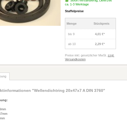
Sofort versandfertig, Lieferzeit
ca. 1-3 Werktage
Staffelpreise
Menge
Stückpreis
bis
9
4,01 €*
ab
10
2,29 €*
Preise inkl. gesetzlicher MwSt.
zzgl.
Versandkosten
bung
ktinformationen "Wellendichtring 20x47x7 A DIN 3760"
sung:
20mm
 47mm
 7mm