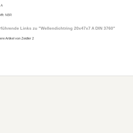
 A
ff:
NBR
rführende Links zu
"Wellendichtring 20x47x7 A DIN 3760"
ere Artikel von Zeidler 2