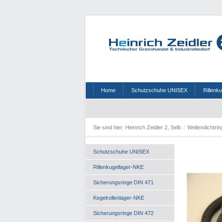
Home
Schutzschuhe UNISEX
Rillenk
Sie sind hier:
Heinrich Zeidler 2, Selb
/
Wellendichtri
Schutzschuhe UNISEX
Rillenkugellager-NKE
Sicherungsringe DIN 471
Kegelrollenlager-NKE
Sicherungsringe DIN 472