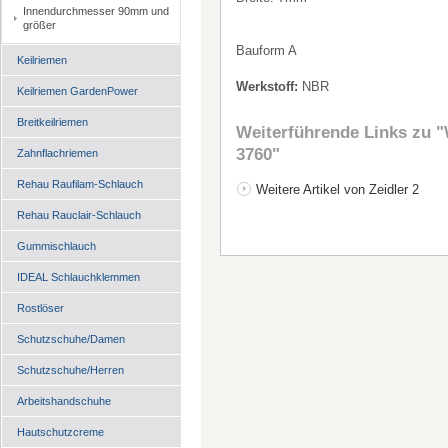
Innendurchmesser 90mm und
größer
Bauform A
Keilriemen
Werkstoff:
NBR
Keilriemen GardenPower
Breitkeilriemen
Weiterführende Links zu
"
3760"
Zahnflachriemen
Rehau Raufilam-Schlauch
Weitere Artikel von Zeidler 2
Rehau Rauclair-Schlauch
Gummischlauch
IDEAL Schlauchklemmen
Rostlöser
Schutzschuhe/Damen
Schutzschuhe/Herren
Arbeitshandschuhe
Hautschutzcreme