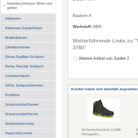
Innendurchmesser 90mm und
größer
Bauform A
Keilriemen
Werkstoff:
NBR
Keilriemen GardenPower
Breitkeilriemen
Weiterführende Links zu
"
3760"
Zahnflachriemen
Rehau Raufilam-Schlauch
Weitere Artikel von Zeidler 2
Rehau Rauclair-Schlauch
Gummischlauch
IDEAL Schlauchklemmen
Kunden haben sich ebenfalls angesehen
Rostlöser
Schutzschuhe/Damen
Schutzschuhe/Herren
Arbeitshandschuhe
Sicherheitsschuh LOWA
Hautschutzcreme
Renagade...
R