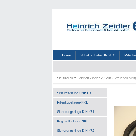
Home
Schutzschuhe UNISEX
Rillenk
Sie sind hier:
Heinrich Zeidler 2, Selb
/
Wellendichtri
Schutzschuhe UNISEX
Rillenkugellager-NKE
Sicherungsringe DIN 471
Kegelrollenlager-NKE
Sicherungsringe DIN 472