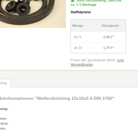
Sofort versandfertig, Lieferzeit
ca. 1-3 Werktage
Staffelpreise
Menge
Stückpreis
bis
9
2,98 €*
ab
10
1,70 €*
Preise inkl. gesetzlicher MwSt.
zzgl.
Versandkosten
bung
ktinformationen "Wellendichtring 10x18x5 A DIN 3760"
sung:
10mm
 18mm
 5mm