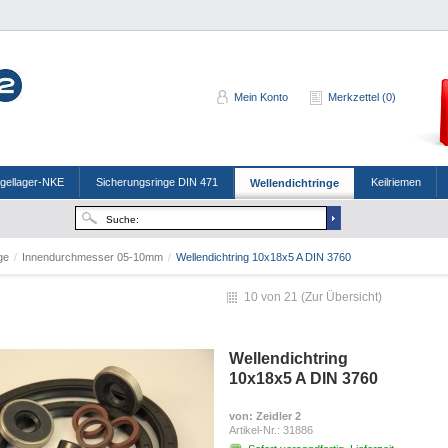
Mein Konto
Merkzettel (0)
ugellager-NKE
Sicherungsringe DIN 471
Keilriemen
Wellendichtringe
nge
/
Innendurchmesser 05-10mm
/
Wellendichtring 10x18x5 A DIN 3760
10 von 21 (
Zur Übersicht
)
Wellendichtring
10x18x5 A DIN 3760
von
: Zeidler 2
Artikel-Nr.:
31886