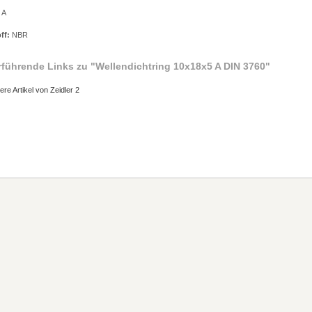
 A
ff:
NBR
rführende Links zu
"Wellendichtring 10x18x5 A DIN 3760"
ere Artikel von Zeidler 2