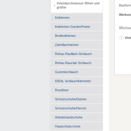
Innendurchmesser 90mm und
Bauform
größer
Werksto
Keilriemen
Keilriemen GardenPower
Weite
Breitkeilriemen
Weit
Zahnflachriemen
Rehau Raufilam-Schlauch
Rehau Rauclair-Schlauch
Gummischlauch
IDEAL Schlauchklemmen
Rostlöser
Schutzschuhe/Damen
Schutzschuhe/Herren
Arbeitshandschuhe
Hautschutzcreme