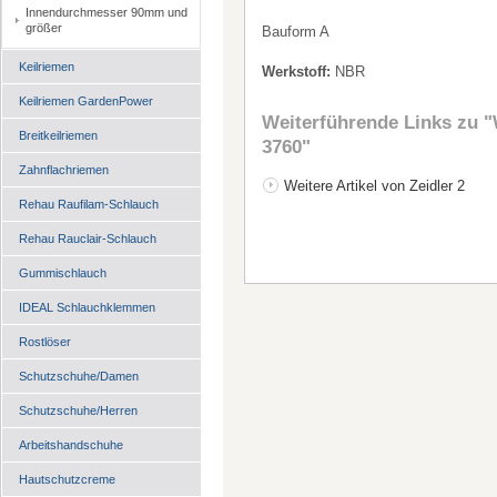
Innendurchmesser 90mm und
größer
Bauform A
Keilriemen
Werkstoff:
NBR
Keilriemen GardenPower
Weiterführende Links zu
"
Breitkeilriemen
3760"
Zahnflachriemen
Weitere Artikel von Zeidler 2
Rehau Raufilam-Schlauch
Rehau Rauclair-Schlauch
Gummischlauch
IDEAL Schlauchklemmen
Rostlöser
Schutzschuhe/Damen
Schutzschuhe/Herren
Arbeitshandschuhe
Hautschutzcreme