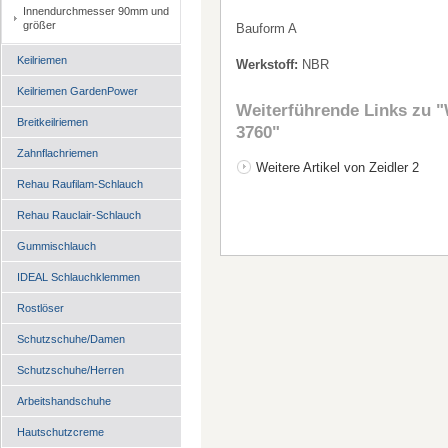
Innendurchmesser 90mm und
größer
Bauform A
Keilriemen
Werkstoff:
NBR
Keilriemen GardenPower
Weiterführende Links zu
"
Breitkeilriemen
3760"
Zahnflachriemen
Weitere Artikel von Zeidler 2
Rehau Raufilam-Schlauch
Rehau Rauclair-Schlauch
Gummischlauch
IDEAL Schlauchklemmen
Rostlöser
Schutzschuhe/Damen
Schutzschuhe/Herren
Arbeitshandschuhe
Hautschutzcreme