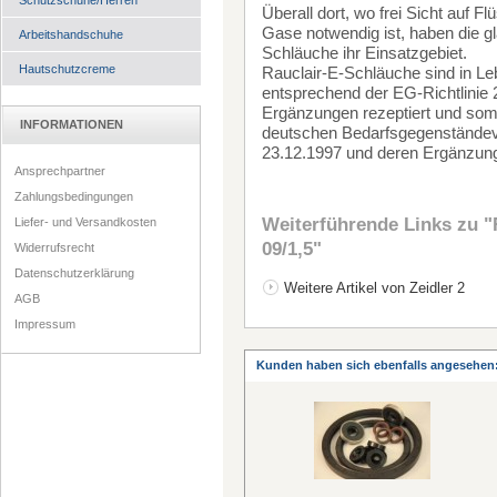
Schutzschuhe/Herren
Überall dort, wo frei Sicht auf F
Gase notwendig ist, haben die g
Arbeitshandschuhe
Schläuche ihr Einsatzgebiet.
Hautschutzcreme
Rauclair-E-Schläuche sind in Leb
entsprechend der EG-Richtlinie
Ergänzungen rezeptiert und somi
INFORMATIONEN
deutschen Bedarfsgegenstände
23.12.1997 und deren Ergänzu
Ansprechpartner
Zahlungsbedingungen
Weiterführende Links zu
"
Liefer- und Versandkosten
09/1,5"
Widerrufsrecht
Datenschutzerklärung
Weitere Artikel von Zeidler 2
AGB
Impressum
Kunden haben sich ebenfalls angesehen