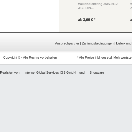
Wellendichtring 35x72x12
W
ASL DIN...
2
ab 3,69 € *
a
Ansprechpartner
|
Zahlungsbedingungen
|
Liefer- un
Copyright © - Alle Rechte vorbehalten
* Alle Preise inkl. gesetzl. Mehrwertst
Realisiert von
Internet Global Services IGS GmbH
und
Shopware