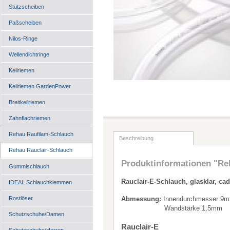
Stützscheiben
Paßscheiben
Nilos-Ringe
Wellendichtringe
Keilriemen
Keilriemen GardenPower
Breitkeilriemen
Zahnflachriemen
Rehau Raufilam-Schlauch
Beschreibung
Rehau Rauclair-Schlauch
Produktinformationen "Reh
Gummischlauch
Rauclair-E-Schlauch, glasklar, ca
IDEAL Schlauchklemmen
Rostlöser
Abmessung:
Innendurchmesser 9
Wandstärke 1,5mm
Schutzschuhe/Damen
Rauclair-E