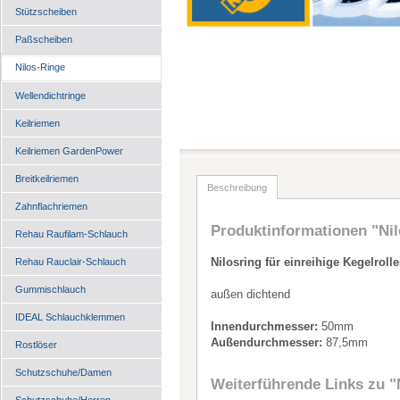
Stützscheiben
Paßscheiben
Nilos-Ringe
Wellendichtringe
Keilriemen
Keilriemen GardenPower
Breitkeilriemen
Beschreibung
Zahnflachriemen
Produktinformationen "Nil
Rehau Raufilam-Schlauch
Nilosring für einreihige Kegelroll
Rehau Rauclair-Schlauch
Gummischlauch
außen dichtend
IDEAL Schlauchklemmen
Innendurchmesser:
50mm
Außendurchmesser:
87,5mm
Rostlöser
Schutzschuhe/Damen
Weiterführende Links zu
"