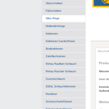
Stützscheiben
Paßscheiben
Nilos-Ringe
Wellendichtringe
Keilriemen
Keilriemen GardenPower
Breitkeilriemen
Beschrei
Zahnflachriemen
Produ
Rehau Raufilam-Schlauch
Rehau Rauclair-Schlauch
Nilosri
Gummischlauch
innen di
IDEAL Schlauchklemmen
Innend
Außend
Rostlöser
Weite
Schutzschuhe/Damen