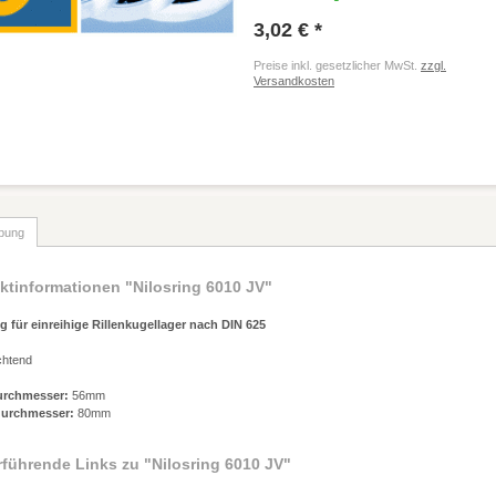
3,02 € *
Preise inkl. gesetzlicher MwSt.
zzgl.
Versandkosten
bung
ktinformationen "Nilosring 6010 JV"
ng für einreihige Rillenkugellager nach DIN 625
chtend
urchmesser:
56mm
urchmesser:
80mm
rführende Links zu
"Nilosring 6010 JV"