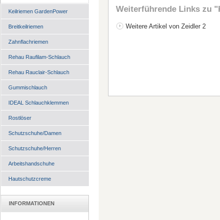
Weiterführende Links zu
"
Keilriemen GardenPower
Weitere Artikel von Zeidler 2
Breitkeilriemen
Zahnflachriemen
Rehau Raufilam-Schlauch
Rehau Rauclair-Schlauch
Gummischlauch
IDEAL Schlauchklemmen
Rostlöser
Schutzschuhe/Damen
Schutzschuhe/Herren
Arbeitshandschuhe
Hautschutzcreme
INFORMATIONEN