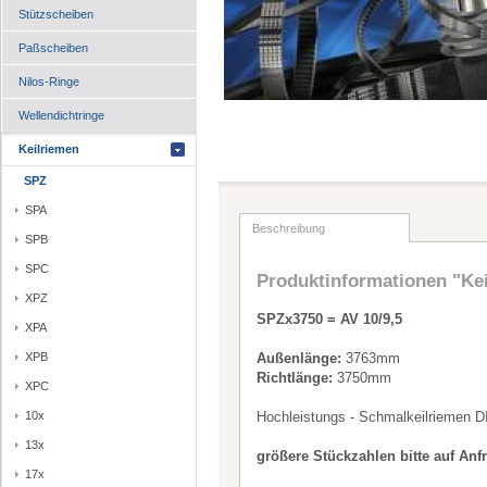
Stützscheiben
Paßscheiben
Nilos-Ringe
Wellendichtringe
Keilriemen
SPZ
SPA
Beschreibung
SPB
SPC
Produktinformationen "Ke
XPZ
SPZx3750 = AV 10/9,5
XPA
XPB
Außenlänge:
3763mm
Richtlänge:
3750mm
XPC
10x
Hochleistungs - Schmalkeilriemen D
13x
größere Stückzahlen bitte auf Anf
17x