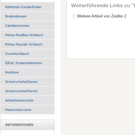
Weiterführende Links zu
"
Keilriemen GardenPower
Weitere Artikel von Zeidler 2
Breitkeilriemen
Zahnflachriemen
Rehau Raufilam-Schlauch
Rehau Rauclair-Schlauch
Gummischlauch
IDEAL Schlauchklemmen
Rostlöser
Schutzschuhe/Damen
Schutzschuhe/Herren
Arbeitshandschuhe
Hautschutzcreme
INFORMATIONEN