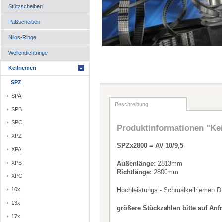
Stützscheiben
Paßscheiben
Nilos-Ringe
Wellendichtringe
Keilriemen
SPZ
SPA
Beschreibung
SPB
SPC
Produktinformationen "Ke
XPZ
SPZx2800 = AV 10/9,5
XPA
XPB
Außenlänge:
2813mm
Richtlänge:
2800mm
XPC
10x
Hochleistungs - Schmalkeilriemen D
13x
größere Stückzahlen bitte auf Anf
17x