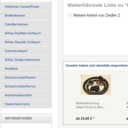
Weiterführende Links zu
"
Keilriemen GardenPower
Weitere Artikel von Zeidler 2
Breitkeilriemen
Zahnflachriemen
Rehau Raufilam-Schlauch
Rehau Rauclair-Schlauch
Gummischlauch
IDEAL Schlauchklemmen
Kunden haben sich ebenfalls angesehen
Rostlöser
Schutzschuhe/Damen
Schutzschuhe/Herren
Arbeitshandschuhe
Wellendichtring
W
Hautschutzcreme
155x174x12 A DIN...
A
INFORMATIONEN
ab 10,80 € *
a