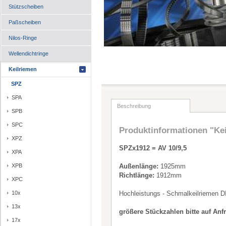
Stützscheiben
Paßscheiben
Nilos-Ringe
Wellendichtringe
Keilriemen
SPZ
SPA
Beschreibung
SPB
SPC
Produktinformationen "Ke
XPZ
SPZx1912 = AV 10/9,5
XPA
XPB
Außenlänge:
1925mm
Richtlänge:
1912mm
XPC
10x
Hochleistungs - Schmalkeilriemen D
13x
größere Stückzahlen bitte auf Anf
17x