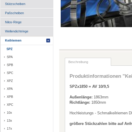
Stützscheiben
Paßscheiben
Nilos-Ringe
Wellendichtringe
Keilriemen
SPZ
SPA
Beschreibung
SPB
SPC
Produktinformationen "Ke
XPZ
SPZx1850 = AV 10/9,5
XPA
XPB
Außenlänge:
1863mm
Richtlänge:
1850mm
XPC
10x
Hochleistungs - Schmalkeilriemen D
13x
größere Stückzahlen bitte auf Anf
17x