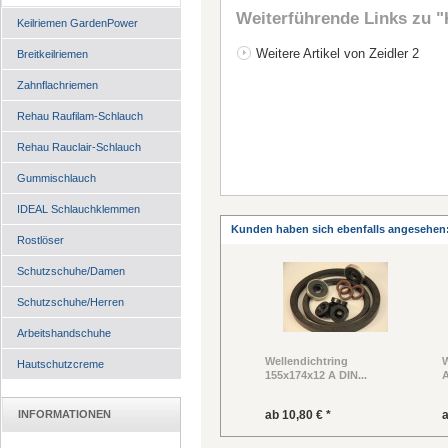
Weiterführende Links zu
"
Keilriemen GardenPower
Weitere Artikel von Zeidler 2
Breitkeilriemen
Zahnflachriemen
Rehau Raufilam-Schlauch
Rehau Rauclair-Schlauch
Gummischlauch
IDEAL Schlauchklemmen
Kunden haben sich ebenfalls angesehen
Rostlöser
Schutzschuhe/Damen
Schutzschuhe/Herren
Arbeitshandschuhe
Wellendichtring
W
Hautschutzcreme
155x174x12 A DIN...
A
INFORMATIONEN
ab 10,80 € *
a