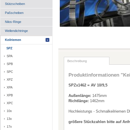
Stützscheiben
Paßscheiben
Nilos-Ringe
Wellendichtringe
Keilriemen
SPZ
SPA
Beschreibung
SPB
SPC
Produktinformationen "Ke
XPZ
SPZx1462 = AV 10/9,5
XPA
XPB
Außenlänge:
1475mm
Richtlänge:
1462mm
XPC
10x
Hochleistungs - Schmalkeilriemen D
13x
größere Stückzahlen bitte auf Anf
17x