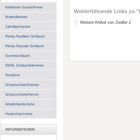
Keilriemen GardenPower
Weiterführende Links zu
"
Breitkeilriemen
Weitere Artikel von Zeidler 2
Zahnflachriemen
Rehau Raufilam-Schlauch
Rehau Rauclair-Schlauch
Gummischlauch
IDEAL Schlauchklemmen
Rostlöser
Schutzschuhe/Damen
Schutzschuhe/Herren
Arbeitshandschuhe
Hautschutzcreme
INFORMATIONEN