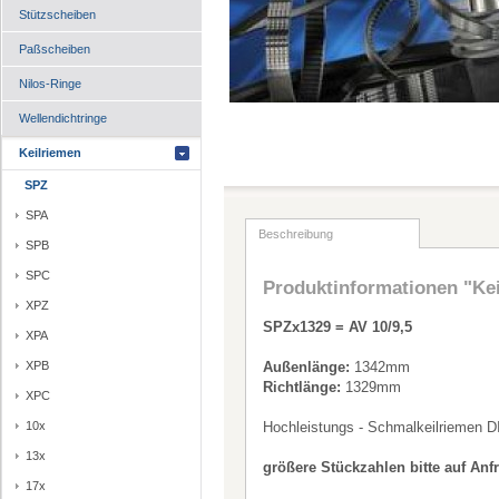
Stützscheiben
Paßscheiben
Nilos-Ringe
Wellendichtringe
Keilriemen
SPZ
SPA
Beschreibung
SPB
SPC
Produktinformationen "Ke
XPZ
SPZx1329 = AV 10/9,5
XPA
XPB
Außenlänge:
1342mm
Richtlänge:
1329mm
XPC
10x
Hochleistungs - Schmalkeilriemen D
13x
größere Stückzahlen bitte auf Anf
17x