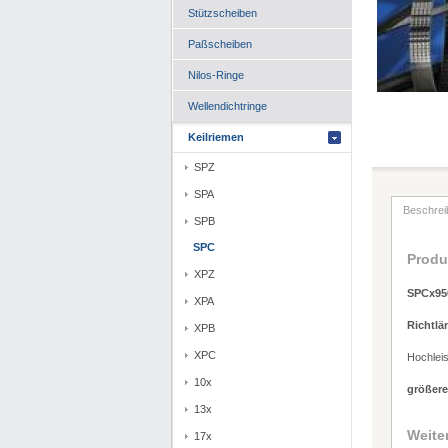
Stützscheiben
Paßscheiben
Nilos-Ringe
Wellendichtringe
Keilriemen
SPZ
SPA
Beschrei
SPB
SPC
Produ
XPZ
SPCx95
XPA
Richtlä
XPB
XPC
Hochlei
10x
größere
13x
Weite
17x