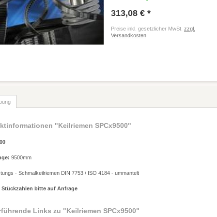
313,08 € *
Preise inkl. gesetzlicher MwSt.
zzgl.
Versandkosten
bung
ktinformationen "Keilriemen SPCx9500"
00
nge:
9500mm
stungs - Schmalkeilriemen DIN 7753 / ISO 4184 - ummantelt
 Stückzahlen bitte auf Anfrage
rführende Links zu
"Keilriemen SPCx9500"