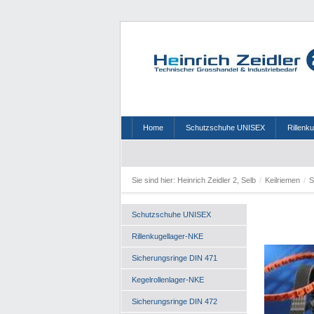
Home
Schutzschuhe UNISEX
Rillenk
Sie sind hier:
Heinrich Zeidler 2, Selb
/
Keilriemen
/
Schutzschuhe UNISEX
Rillenkugellager-NKE
Sicherungsringe DIN 471
Kegelrollenlager-NKE
Sicherungsringe DIN 472