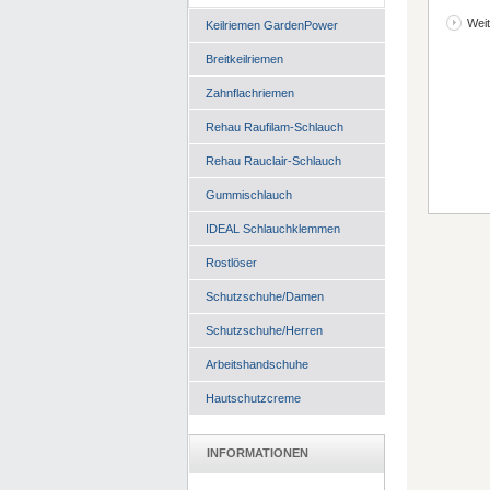
Weit
Keilriemen GardenPower
Breitkeilriemen
Zahnflachriemen
Rehau Raufilam-Schlauch
Rehau Rauclair-Schlauch
Gummischlauch
IDEAL Schlauchklemmen
Rostlöser
Schutzschuhe/Damen
Schutzschuhe/Herren
Arbeitshandschuhe
Hautschutzcreme
INFORMATIONEN