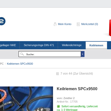
Mein Konto
Merkzettel (0)
ugellager-NKE
Sicherungsringe DIN 471
Wellendichtringe
Keilriemen
SPC
/
Keilriemen SPCx9500
7 von 44 (
Zur Übersicht
)
Keilriemen SPCx9500
von
: Zeidler 2
Artikel-Nr.:
17705
Sofort versandfertig, Lieferzeit
ca. 1-3 Werktage