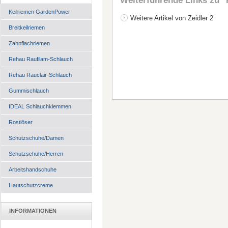
Weiterführende Links zu
"
Keilriemen GardenPower
Weitere Artikel von Zeidler 2
Breitkeilriemen
Zahnflachriemen
Rehau Raufilam-Schlauch
Rehau Rauclair-Schlauch
Gummischlauch
IDEAL Schlauchklemmen
Rostlöser
Schutzschuhe/Damen
Schutzschuhe/Herren
Arbeitshandschuhe
Hautschutzcreme
INFORMATIONEN