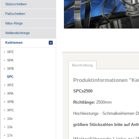
Stützscheiben
Paßscheiben
Nilos-Ringe
Wellendichtringe
Keilriemen
SPZ
SPA
Beschreibung
SPB
SPC
Produktinformationen "Ke
XPZ
SPCx2500
XPA
XPB
Richtlänge:
2500mm
XPC
Hochleistungs - Schmalkeilriemen D
10x
größere Stückzahlen bitte auf Anf
13x
17x