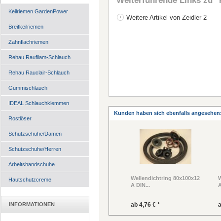
Weiterführende Links zu
"
Keilriemen GardenPower
Weitere Artikel von Zeidler 2
Breitkeilriemen
Zahnflachriemen
Rehau Raufilam-Schlauch
Rehau Rauclair-Schlauch
Gummischlauch
IDEAL Schlauchklemmen
Kunden haben sich ebenfalls angesehen
Rostlöser
Schutzschuhe/Damen
Schutzschuhe/Herren
Arbeitshandschuhe
Wellendichtring 80x100x12
W
Hautschutzcreme
A DIN...
A
INFORMATIONEN
ab 4,76 € *
a