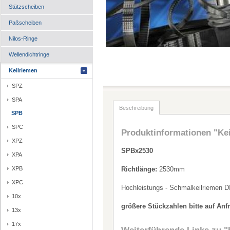
Stützscheiben
Paßscheiben
Nilos-Ringe
Wellendichtringe
Keilriemen
SPZ
SPA
Beschreibung
SPB
SPC
Produktinformationen "Ke
XPZ
SPBx2530
XPA
XPB
Richtlänge:
2530mm
XPC
Hochleistungs - Schmalkeilriemen D
10x
größere Stückzahlen bitte auf Anf
13x
17x