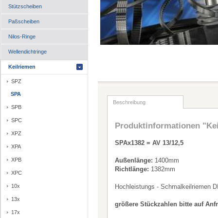
Stützscheiben
Paßscheiben
Nilos-Ringe
Wellendichtringe
Keilriemen
SPZ
SPA
Beschreibung
SPB
SPC
Produktinformationen "Ke
XPZ
SPAx1382 = AV 13/12,5
XPA
XPB
Außenlänge:
1400mm
Richtlänge:
1382mm
XPC
10x
Hochleistungs - Schmalkeilriemen D
13x
größere Stückzahlen bitte auf Anf
17x