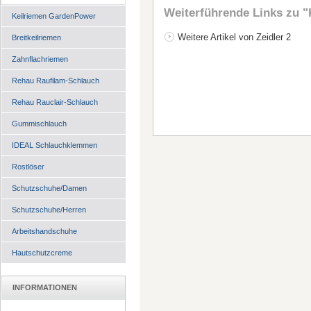
Weiterführende Links zu
"
Keilriemen GardenPower
Weitere Artikel von Zeidler 2
Breitkeilriemen
Zahnflachriemen
Rehau Raufilam-Schlauch
Rehau Rauclair-Schlauch
Gummischlauch
IDEAL Schlauchklemmen
Rostlöser
Schutzschuhe/Damen
Schutzschuhe/Herren
Arbeitshandschuhe
Hautschutzcreme
INFORMATIONEN