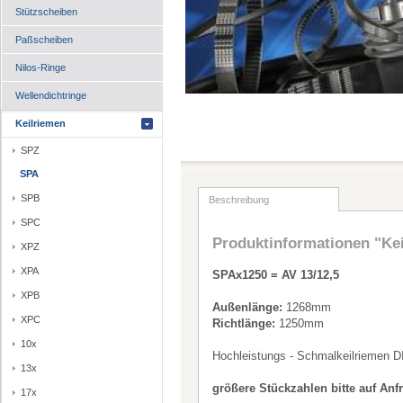
Stützscheiben
Paßscheiben
Nilos-Ringe
Wellendichtringe
Keilriemen
SPZ
SPA
SPB
Beschreibung
SPC
Produktinformationen "Ke
XPZ
XPA
SPAx1250 = AV 13/12,5
XPB
Außenlänge:
1268mm
XPC
Richtlänge:
1250mm
10x
Hochleistungs - Schmalkeilriemen D
13x
größere Stückzahlen bitte auf Anf
17x