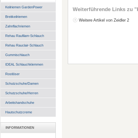
Keilriemen GardenPower
Weiterführende Links zu
"
Breitkeilriemen
Weitere Artikel von Zeidler 2
Zahnflachriemen
Rehau Raufilam-Schlauch
Rehau Rauclair-Schlauch
Gummischlauch
IDEAL Schlauchklemmen
Rostlöser
Schutzschuhe/Damen
Schutzschuhe/Herren
Arbeitshandschuhe
Hautschutzcreme
INFORMATIONEN