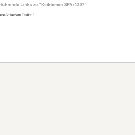
rführende Links zu
"Keilriemen SPAx1207"
ere Artikel von Zeidler 2