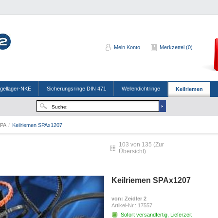
Mein Konto
Merkzettel (0)
ugellager-NKE
Sicherungsringe DIN 471
Wellendichtringe
Keilriemen
SPA
/
Keilriemen SPAx1207
103 von 135 (
Zur
Übersicht
)
Keilriemen SPAx1207
von
: Zeidler 2
Artikel-Nr.:
17557
Sofort versandfertig, Lieferzeit