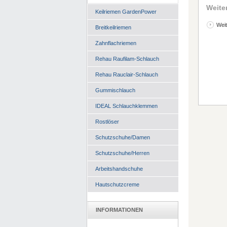
Weite
Keilriemen GardenPower
Weit
Breitkeilriemen
Zahnflachriemen
Rehau Raufilam-Schlauch
Rehau Rauclair-Schlauch
Gummischlauch
IDEAL Schlauchklemmen
Rostlöser
Schutzschuhe/Damen
Schutzschuhe/Herren
Arbeitshandschuhe
Hautschutzcreme
INFORMATIONEN