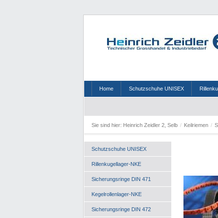
Home
Schutzschuhe UNISEX
Rillenk
Sie sind hier:
Heinrich Zeidler 2, Selb
/
Keilriemen
/
Schutzschuhe UNISEX
Rillenkugellager-NKE
Sicherungsringe DIN 471
Kegelrollenlager-NKE
Sicherungsringe DIN 472