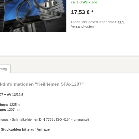
ca. 1-3 Werktage
17,53 € *
Preise inkl. gesetzlicher MwSt.
zzgl.
Versandkosten
bung
ktinformationen "Keilriemen SPAx1207"
7 = AV 13/12,5
änge:
1225mm
nge:
1207mm
stungs - Schmalkeilriemen DIN 7753 / ISO 4184 - ummantelt
 Stückzahlen bitte auf Anfrage