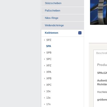
Stützscheiben
Paßscheiben
Nilos-Ringe
Wellendichtringe
Keilriemen
SPZ
SPA
SPB
Beschrei
SPC
Produ
XPZ
XPA
SPAx120
XPB
Außenl
Richtlä
XPC
10x
Hochlei
13x
größere
17x