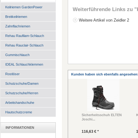
Keilriemen GardenPower
Weiterführende Links zu
"
Breitkeilriemen
Weitere Artikel von Zeidler 2
Zahnflachriemen
Rehau Raufilam-Schlauch
Rehau Rauclair-Schlauch
Gummischlauch
IDEAL Schlauchklemmen
Rostlöser
Kunden haben sich ebenfalls angesehen
Schutzschuhe/Damen
Schutzschuhe/Herren
Arbeitshandschuhe
Hautschutzcreme
Sicherheitsschuh ELTEN
K
Joschi...
INFORMATIONEN
116,63 € *
1