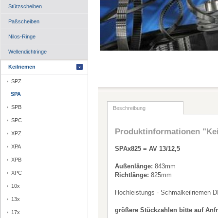
Stützscheiben
Paßscheiben
Nilos-Ringe
Wellendichtringe
Keilriemen
SPZ
SPA
SPB
Beschreibung
SPC
Produktinformationen "Ke
XPZ
XPA
SPAx825 = AV 13/12,5
XPB
Außenlänge:
843mm
XPC
Richtlänge:
825mm
10x
Hochleistungs - Schmalkeilriemen D
13x
größere Stückzahlen bitte auf Anf
17x