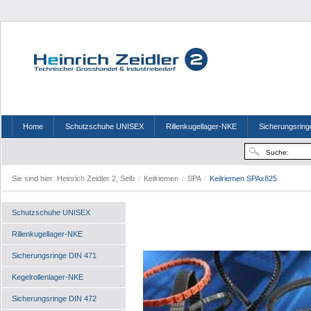
Home
Schutzschuhe UNISEX
Rillenkugellager-NKE
Sicherungsring
Sie sind hier:
Heinrich Zeidler 2, Selb
/
Keilriemen
/
SPA
/
Keilriemen SPAx825
Schutzschuhe UNISEX
Rillenkugellager-NKE
Sicherungsringe DIN 471
Kegelrollenlager-NKE
Sicherungsringe DIN 472