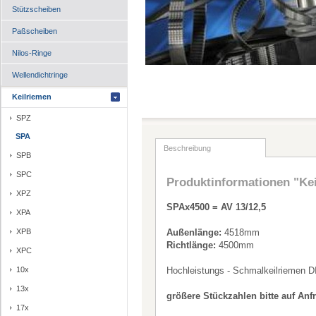
Stützscheiben
Paßscheiben
Nilos-Ringe
Wellendichtringe
Keilriemen
SPZ
SPA
Beschreibung
SPB
SPC
Produktinformationen "Ke
XPZ
SPAx4500 = AV 13/12,5
XPA
XPB
Außenlänge:
4518mm
Richtlänge:
4500mm
XPC
10x
Hochleistungs - Schmalkeilriemen D
13x
größere Stückzahlen bitte auf Anf
17x