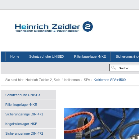
Home
Schutzschuhe UNISEX
Rillenkugellager-NKE
Sicherungsring
Sie sind hier:
Heinrich Zeidler 2, Selb
/
Keilriemen
/
SPA
/
Keilriemen SPAx4500
Schutzschuhe UNISEX
Rillenkugellager-NKE
Sicherungsringe DIN 471
Kegelrollenlager-NKE
Sicherungsringe DIN 472