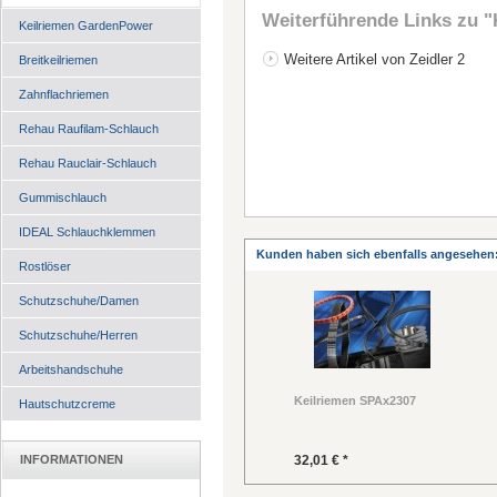
Weiterführende Links zu
"
Keilriemen GardenPower
Weitere Artikel von Zeidler 2
Breitkeilriemen
Zahnflachriemen
Rehau Raufilam-Schlauch
Rehau Rauclair-Schlauch
Gummischlauch
IDEAL Schlauchklemmen
Kunden haben sich ebenfalls angesehen
Rostlöser
Schutzschuhe/Damen
Schutzschuhe/Herren
Arbeitshandschuhe
Keilriemen SPAx2307
Hautschutzcreme
INFORMATIONEN
32,01 € *