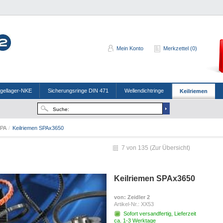
Mein Konto
Merkzettel (0)
ugellager-NKE
Sicherungsringe DIN 471
Wellendichtringe
Keilriemen
SPA
/
Keilriemen SPAx3650
7 von 135 (
Zur Übersicht
)
Keilriemen SPAx3650
von
: Zeidler 2
Artikel-Nr.:
XX53
Sofort versandfertig, Lieferzeit
ca. 1-3 Werktage