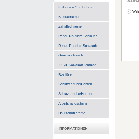
Weite
Keilriemen GardenPower
Weit
Breitkeilriemen
Zahnflachriemen
Rehau Raufilam-Schlauch
Rehau Rauclair-Schlauch
Gummischlauch
IDEAL Schlauchklemmen
Rostlöser
Schutzschuhe/Damen
Schutzschuhe/Herren
Arbeitshandschuhe
Hautschutzcreme
INFORMATIONEN