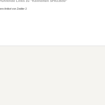
rführende Links zu
"Keilriemen SPAx3650"
ere Artikel von Zeidler 2