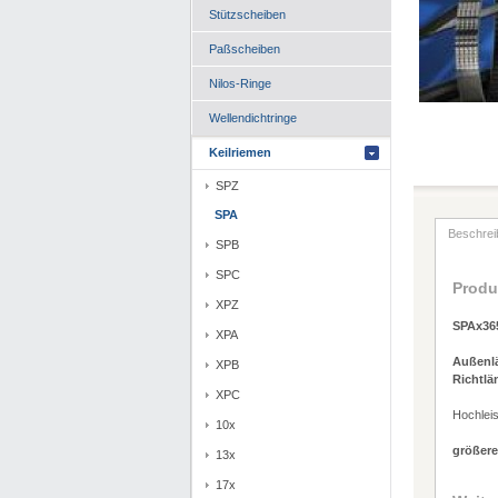
Stützscheiben
Paßscheiben
Nilos-Ringe
Wellendichtringe
Keilriemen
SPZ
SPA
Beschrei
SPB
SPC
Produ
XPZ
SPAx365
XPA
Außenl
XPB
Richtlä
XPC
Hochlei
10x
größere
13x
17x