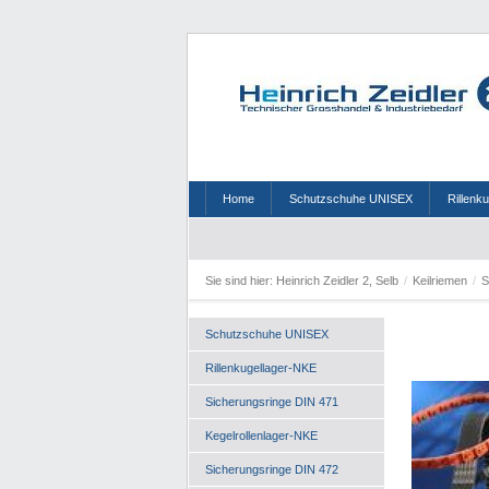
Home
Schutzschuhe UNISEX
Rillenk
Sie sind hier:
Heinrich Zeidler 2, Selb
/
Keilriemen
/
Schutzschuhe UNISEX
Rillenkugellager-NKE
Sicherungsringe DIN 471
Kegelrollenlager-NKE
Sicherungsringe DIN 472