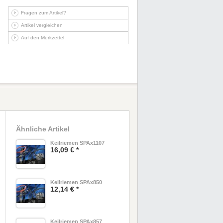
Fragen zum Artikel?
Artikel vergleichen
Auf den Merkzettel
Ähnliche Artikel
Keilriemen SPAx1107
16,09 € *
Keilriemen SPAx850
12,14 € *
Keilriemen SPAx857