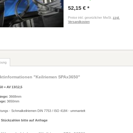
52,15 € *
Preise inkl. gesetzlicher MwSt.
zzgl.
Versandkosten
bung
ktinformationen "Keilriemen SPAx3650"
0 = AV 13/12,5
änge:
3668mm
nge:
3650mm
stungs - Schmalkeilriemen DIN 7753 / ISO 4184 - ummantelt
 Stückzahlen bitte auf Anfrage