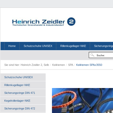
Home
Schutzschuhe UNISEX
Rillenkugellager-NKE
Sicherungsring
Sie sind hier:
Heinrich Zeidler 2, Selb
/
Keilriemen
/
SPA
/
Keilriemen SPAx3550
Schutzschuhe UNISEX
Rillenkugellager-NKE
Sicherungsringe DIN 471
Kegelrollenlager-NKE
Sicherungsringe DIN 472