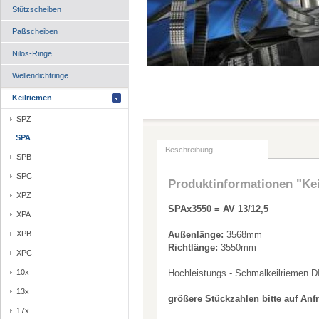
Stützscheiben
Paßscheiben
Nilos-Ringe
Wellendichtringe
Keilriemen
SPZ
SPA
Beschreibung
SPB
SPC
Produktinformationen "Ke
XPZ
SPAx3550 = AV 13/12,5
XPA
XPB
Außenlänge:
3568mm
Richtlänge:
3550mm
XPC
10x
Hochleistungs - Schmalkeilriemen D
13x
größere Stückzahlen bitte auf Anf
17x