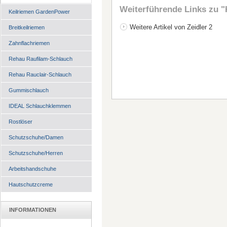
Weiterführende Links zu
"
Keilriemen GardenPower
Weitere Artikel von Zeidler 2
Breitkeilriemen
Zahnflachriemen
Rehau Raufilam-Schlauch
Rehau Rauclair-Schlauch
Gummischlauch
IDEAL Schlauchklemmen
Rostlöser
Schutzschuhe/Damen
Schutzschuhe/Herren
Arbeitshandschuhe
Hautschutzcreme
INFORMATIONEN