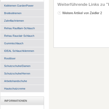
Weiterführende Links zu
"
Keilriemen GardenPower
Weitere Artikel von Zeidler 2
Breitkeilriemen
Zahnflachriemen
Rehau Raufilam-Schlauch
Rehau Rauclair-Schlauch
Gummischlauch
IDEAL Schlauchklemmen
Rostlöser
Schutzschuhe/Damen
Schutzschuhe/Herren
Arbeitshandschuhe
Hautschutzcreme
INFORMATIONEN