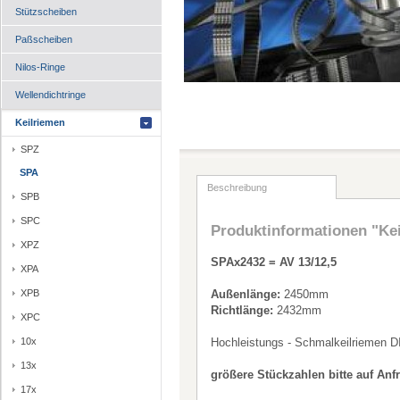
Stützscheiben
Paßscheiben
Nilos-Ringe
Wellendichtringe
Keilriemen
SPZ
SPA
Beschreibung
SPB
SPC
Produktinformationen "Ke
XPZ
SPAx2432 = AV 13/12,5
XPA
XPB
Außenlänge:
2450mm
Richtlänge:
2432mm
XPC
10x
Hochleistungs - Schmalkeilriemen D
13x
größere Stückzahlen bitte auf Anf
17x