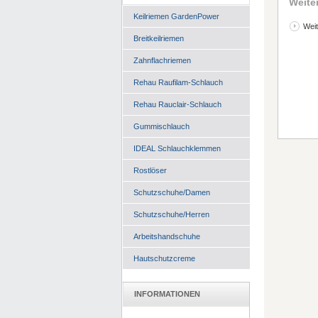
Weite
Keilriemen GardenPower
Weit
Breitkeilriemen
Zahnflachriemen
Rehau Raufilam-Schlauch
Rehau Rauclair-Schlauch
Gummischlauch
IDEAL Schlauchklemmen
Rostlöser
Schutzschuhe/Damen
Schutzschuhe/Herren
Arbeitshandschuhe
Hautschutzcreme
INFORMATIONEN