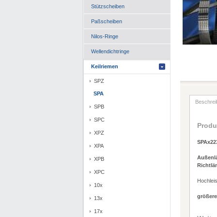
Stützscheiben
Paßscheiben
Nilos-Ringe
Wellendichtringe
Keilriemen
SPZ
SPA
Beschrei
SPB
SPC
Produ
XPZ
SPAx223
XPA
Außenl
XPB
Richtlä
XPC
Hochlei
10x
größere
13x
17x