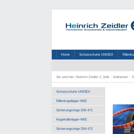
Home
Schutzschuhe UNISEX
Rillenk
Sie sind hier:
Heinrich Zeidler 2, Selb
/
Keilriemen
/
Schutzschuhe UNISEX
Rillenkugellager-NKE
Sicherungsringe DIN 471
Kegelrollenlager-NKE
Sicherungsringe DIN 472