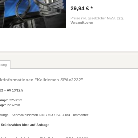
29,94 € *
Preise inkl. gesetzlicher MwSt.
zzgl.
Versandkosten
bung
ktinformationen "Keilriemen SPAx2232"
2 = AV 13/12,5
änge:
2250mm
nge:
2232mm
stungs - Schmalkeilriemen DIN 7753 / ISO 4184 - ummantelt
 Stückzahlen bitte auf Anfrage