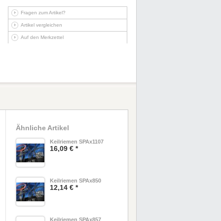
Fragen zum Artikel?
Artikel vergleichen
Auf den Merkzettel
Ähnliche Artikel
Keilriemen SPAx1107
16,09 € *
Keilriemen SPAx850
12,14 € *
Keilriemen SPAx857