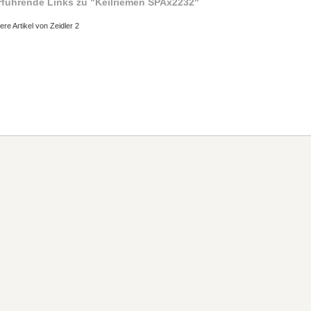
rführende Links zu
"Keilriemen SPAx2232"
ere Artikel von Zeidler 2