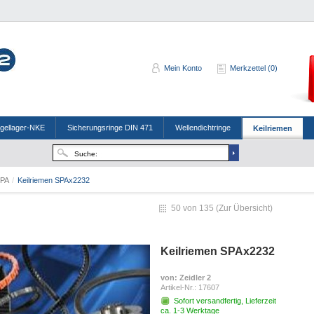
Mein Konto
Merkzettel (0)
ugellager-NKE
Sicherungsringe DIN 471
Wellendichtringe
Keilriemen
SPA
/
Keilriemen SPAx2232
50 von 135 (
Zur Übersicht
)
Keilriemen SPAx2232
von
: Zeidler 2
Artikel-Nr.:
17607
Sofort versandfertig, Lieferzeit
ca. 1-3 Werktage