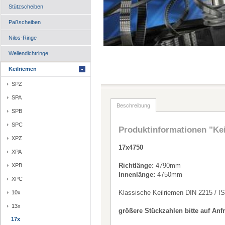
Stützscheiben
Paßscheiben
Nilos-Ringe
Wellendichtringe
Keilriemen
SPZ
SPA
Beschreibung
SPB
SPC
Produktinformationen "Ke
XPZ
17x4750
XPA
Richtlänge:
4790mm
XPB
Innenlänge:
4750mm
XPC
Klassische Keilriemen DIN 2215 / I
10x
13x
größere Stückzahlen bitte auf Anf
17x