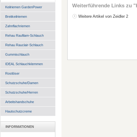
Weiterführende Links zu
"
Keilriemen GardenPower
Weitere Artikel von Zeidler 2
Breitkeilriemen
Zahnflachriemen
Rehau Raufilam-Schlauch
Rehau Rauclair-Schlauch
Gummischlauch
IDEAL Schlauchklemmen
Rostlöser
Schutzschuhe/Damen
Schutzschuhe/Herren
Arbeitshandschuhe
Hautschutzcreme
INFORMATIONEN